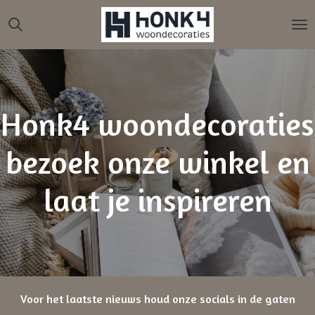
Ga
direct
naar
de
hoofdinhoud
Honk4 woondecoraties
bezoek onze winkel en
laat je inspireren
Voor het laatste nieuws houd onze socials in de gaten