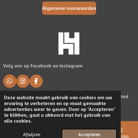
Algemene voorwaarden
Volg ons op Facebook en Instagram
W
I
F
h
n
a
a
s
c
google-site-verification: googlea594670556ff5ee0.html
Deze website maakt gebruik van cookies om uw
t
t
e
ervaring te verbeteren en op maat gemaakte
© 2019 - 2026 www.honk4.nl
s
a
b
advertenties weer te geven. Door op ‘Accepteren’
Powered by
JouwWeb
A
g
o
te klikken, gaat u akkoord met het gebruik van
p
r
o
alle cookies.
p
a
k
m
Afwijzen
Accepteren
E-mailadres
Telefoonnummer
Kaart
WhatsApp