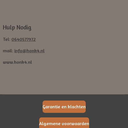
Hulp Nodig
Tel:
0640577972
mail:
info@honk4.nl
www.honk4.nl
Garantie en klachten
Algemene voorwaarden