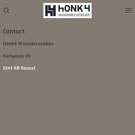
Ga
direct
naar
de
Contact
hoofdinhoud
Honk4 Woondecoraties
Kerkplein 39
5541 KB Reusel